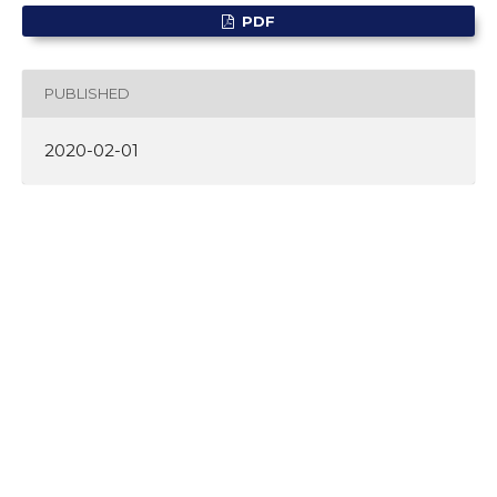
PDF
PUBLISHED
2020-02-01
HOW TO CITE
Vonika, D. (2020). Historical Review of Military Involvement In
Indonesian Politics.
International Journal on Social Science,
Economics and Art
,
9
(4), 205–212.
https://doi.org/10.35335/ijosea.v9i4.41
More Citation Formats